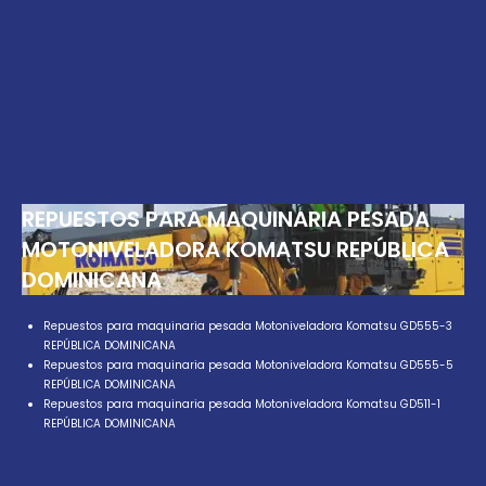
REPUESTOS PARA MAQUINARIA PESADA
MOTONIVELADORA KOMATSU REPÚBLICA
DOMINICANA
Repuestos para maquinaria pesada Motoniveladora Komatsu GD555-3
REPÚBLICA DOMINICANA
Repuestos para maquinaria pesada Motoniveladora Komatsu GD555-5
REPÚBLICA DOMINICANA
Repuestos para maquinaria pesada Motoniveladora Komatsu GD511-1
REPÚBLICA DOMINICANA