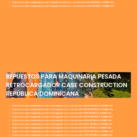
Repuestos para maquinaria pesada Cargador frontal Case construction 621G REPÚBLICA DOMINICANA
Repuestos para maquinaria pesada Cargador frontal Case construction W20E REPÚBLICA DOMINICANA
REPUESTOS PARA MAQUINARIA PESADA
RETROCARGADOR CASE CONSTRUCTION
REPÚBLICA DOMINICANA
Repuestos para maquinaria pesada retrocargador Case construction 580SN REPÚBLICA DOMINICANA
Repuestos para maquinaria pesada retrocargador Case construction 580SM REPÚBLICA DOMINICANA
Repuestos para maquinaria pesada retrocargador Case construction 580N REPÚBLICA DOMINICANA
Repuestos para maquinaria pesada retrocargador Case construction 590SN REPÚBLICA DOMINICANA
Repuestos para maquinaria pesada retrocargador Case construction 580M REPÚBLICA DOMINICANA
Repuestos para maquinaria pesada retrocargador Case construction 580SL REPÚBLICA DOMINICANA
Repuestos para maquinaria pesada retrocargador Case construction 580L REPÚBLICA DOMINICANA
Repuestos para maquinaria pesada retrocargador Case construction 590SM REPÚBLICA DOMINICANA
Repuestos para maquinaria pesada retrocargador Case construction 570ST REPÚBLICA DOMINICANA