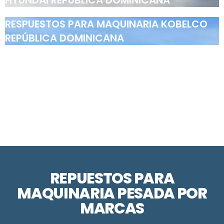
HYUNDAI REPÚBLICA DOMINICANA
RESPUESTOS PARA MAQUINARIA KOBELCO
REPÚBLICA DOMINICANA
REPUESTOS PARA
MAQUINARIA PESADA
POR
MARCAS