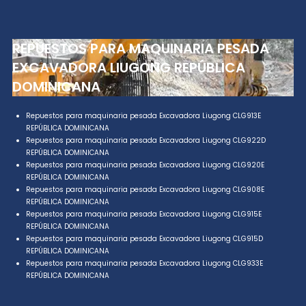
REPUESTOS PARA MAQUINARIA PESADA
EXCAVADORA LIUGONG REPÚBLICA
DOMINICANA
Repuestos para maquinaria pesada Excavadora Liugong CLG913E
REPÚBLICA DOMINICANA
Repuestos para maquinaria pesada Excavadora Liugong CLG922D
REPÚBLICA DOMINICANA
Repuestos para maquinaria pesada Excavadora Liugong CLG920E
REPÚBLICA DOMINICANA
Repuestos para maquinaria pesada Excavadora Liugong CLG908E
REPÚBLICA DOMINICANA
Repuestos para maquinaria pesada Excavadora Liugong CLG915E
REPÚBLICA DOMINICANA
Repuestos para maquinaria pesada Excavadora Liugong CLG915D
REPÚBLICA DOMINICANA
Repuestos para maquinaria pesada Excavadora Liugong CLG933E
REPÚBLICA DOMINICANA