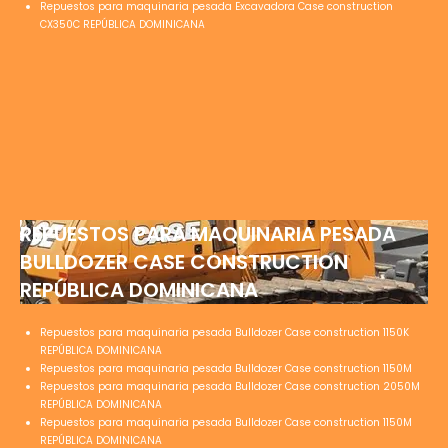
Repuestos para maquinaria pesada Excavadora Case construction
CX350C REPÚBLICA DOMINICANA
REPUESTOS PARA MAQUINARIA PESADA
BULLDOZER CASE CONSTRUCTION
REPÚBLICA DOMINICANA
Repuestos para maquinaria pesada Bulldozer Case construction 1150K
REPÚBLICA DOMINICANA
Repuestos para maquinaria pesada Bulldozer Case construction 1150M
Repuestos para maquinaria pesada Bulldozer Case construction 2050M
REPÚBLICA DOMINICANA
Repuestos para maquinaria pesada Bulldozer Case construction 1150M
REPÚBLICA DOMINICANA