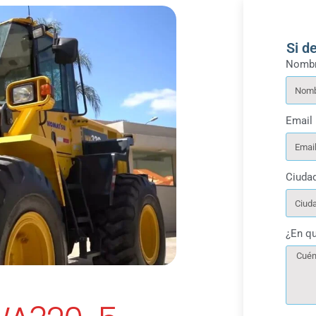
Si d
Nombr
Email
Ciuda
¿En q