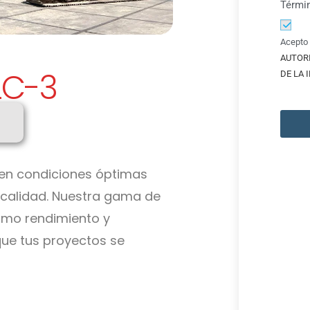
Térmi
Acepto 
AUTOR
LC-3
DE LA
en condiciones óptimas
a calidad. Nuestra gama de
imo rendimiento y
que tus proyectos se