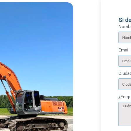
Si d
Nombr
Email
Ciuda
¿En q