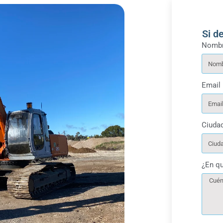
Si d
Nombr
Email
Ciuda
¿En q