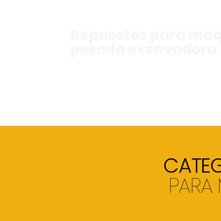
Repuestos para maq
pesada excavadora 
CATEG
PARA 