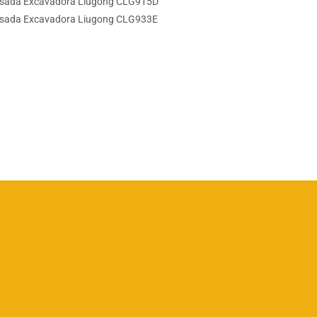
esada Excavadora Liugong CLG915D
esada Excavadora Liugong CLG933E