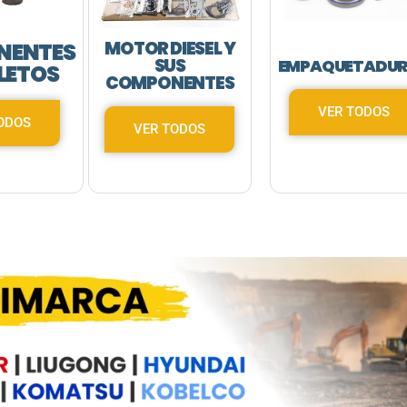
MOTOR DIESEL Y
NENTES
SUS
EMPAQUETADU
LETOS
COMPONENTES
VER TODOS
ODOS
VER TODOS