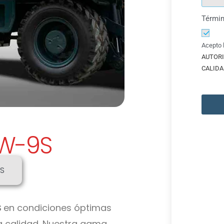
Términ
Acepto 
AUTORI
CALIDA
W-9S
S
S
en condiciones óptimas
ta calidad. Nuestra gama