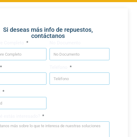
Si deseas más info de repuestos,
contáctanos
e Completo
No Documento
Teléfono
d
é estás interesado?