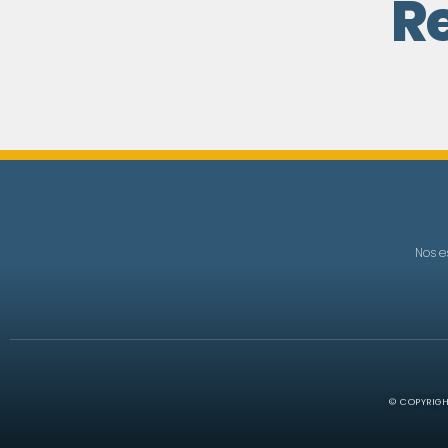
R
Nos e
© COPYRIGH