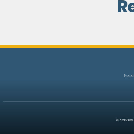
R
Nos e
© COPYRIGH